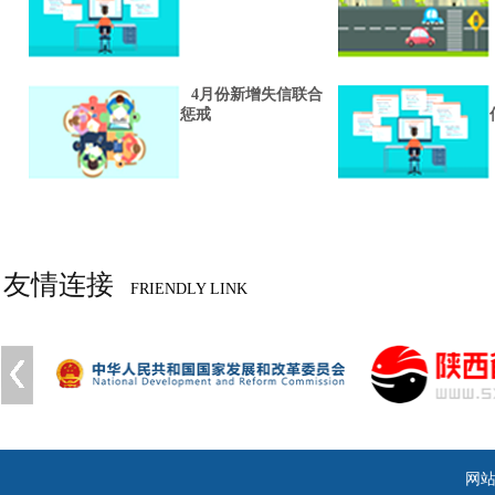
4月份新增失信联合
惩戒
友情连接
FRIENDLY LINK
网